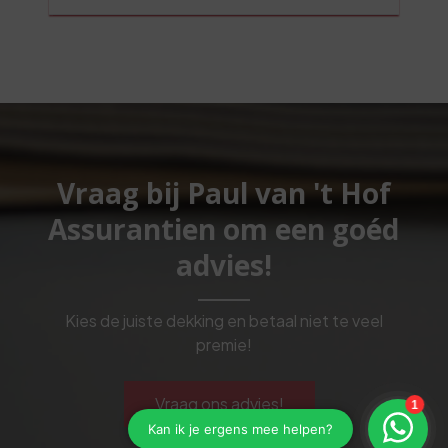
Vraag bij Paul van 't Hof
Assurantien om een goéd
advies!
Kies de juiste dekking en betaal niet te veel
premie!
Vraag ons advies!