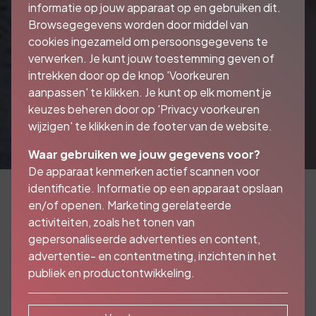
informatie op jouw apparaat op en gebruiken dit.
Browsegegevens worden door middel van
cookies ingezameld om persoonsgegevens te
verwerken. Je kunt jouw toestemming geven of
intrekken door op de knop 'Voorkeuren
aanpassen' te klikken. Je kunt op elk moment je
keuzes beheren door op 'Privacy voorkeuren
wijzigen' te klikken in de footer van de website.
Waar gebruiken we jouw gegevens voor?
De apparaat kenmerken actief scannen voor
identificatie. Informatie op een apparaat opslaan
en/of openen. Marketing gerelateerde
activiteiten, zoals het tonen van
Waar heeft u de
gepersonaliseerde advertenties en content,
ongevallenverzekering
advertentie- en contentmeting, inzichten in het
publiek en productontwikkeling.
voor nodig?