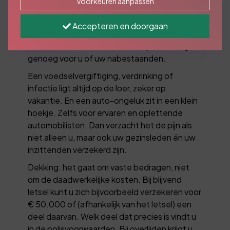
Voorkeuren aanpassen
Voor als u, spreekwoordelijk gezien, onder de
tram komt. En daar blijvend letsel aan
Accepteren en doorgaan
overhoudt of overlijdt. De kans is heel klein,
maar de ellende is enorm. Dan zijn er al zorgen
genoeg voor u of uw nabestaanden.
Een voedselvergiftiging, verdrinking of
infectie ligt altijd op de loer, zeker op
vakantie. En een auto-ongeluk zit in een klein
hoekje. Zelfs voor ervaren en oplettende
automobilisten. Dan verzacht het de pijn als
niet alleen u, maar ook uw gezinsleden én uw
inzittenden verzekerd zijn.
Dekking: het gaat om vaste bedragen, niet
om de daadwerkelijke kosten. Bij blijvend
letsel kunt u zich bijvoorbeeld verzekeren voor
€ 50.000 of (afhankelijk van het letsel) een
deel daarvan. Welk deel dat precies is vindt u
in de polisvoorwaarden. Bij overlijden krijgt u