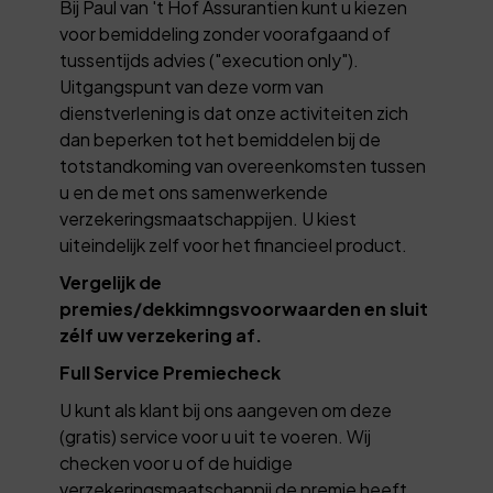
Bij Paul van 't Hof Assurantien kunt u kiezen
voor bemiddeling zonder voorafgaand of
tussentijds advies ("execution only").
Uitgangspunt van deze vorm van
dienstverlening is dat onze activiteiten zich
dan beperken tot het bemiddelen bij de
totstandkoming van overeenkomsten tussen
u en de met ons samenwerkende
verzekeringsmaatschappijen. U kiest
uiteindelijk zelf voor het financieel product.
Vergelijk de
premies/dekkimngsvoorwaarden en sluit
zélf uw verzekering af.
Full Service Premiecheck
U kunt als klant bij ons aangeven om deze
(gratis) service voor u uit te voeren. Wij
checken voor u of de huidige
verzekeringsmaatschappij de premie heeft