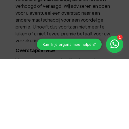
verhoogd of verlaagd. Wij adviseren en doen
voor u eventueel een overstap naar een
andere maatschappij voor een voordelige
premie. U hoeft dus voortaan niet meer te
kijken of u niet teveel premie betaalt voor uw
verzekering. Dat doen wij voor u.
Overstapservice
Verzekeraars passen jaarlijks de premie aan.
Wilt u weten of u bij een andere
verzekeringsmaatschappij goedkoper uit
bent. Dan kunt u na één jaar overstappen naar
een andere verzekeringsmaatschappij.
Wij
doen dit voor u.
Heeft u een schadeverzekering (met een
contract van 12 maanden!) langer dan één jaar
geleden afgesloten, dan kunt u de polis per
direct opzeggen. Bij de meeste verzekeraars